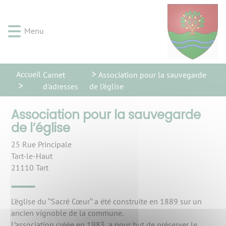
Lien
Lien
Lien
Lien
Panneau de gestion des cookies
d'accès
d'accès
d'accès
d'accès
rapide
rapide
rapide
rapide
Menu
au
au
à
au
menu
contenu
la
pied
principal
recherche
de
Accueil
Carnet
Association pour la sauvegarde
page
d'adresses
de l’église
Association pour la sauvegarde
de l’église
25 Rue Principale
Tart-le-Haut
21110
Tart
L’église du ‘’Sacré Cœur‘’ a été construite en 1889 sur un
ancien vignoble de la commune.
L’association créée en 1983, a pour but de préserver le