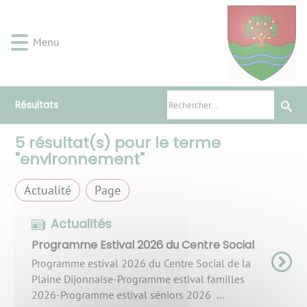
Lien
Lien
Lien
Lien
Panneau de gestion des cookies
d'accès
d'accès
d'accès
d'accès
rapide
rapide
rapide
rapide
Menu
au
au
à
au
menu
contenu
la
pied
principal
recherche
de
page
Résultats
5
résultat(s) pour le terme
"
environnement
"
Actualité
Page
Actualités
Programme Estival 2026 du Centre Social
Programme estival 2026 du Centre Social de la
Plaine Dijonnaise-Programme estival familles
2026-Programme estival séniors 2026 ...