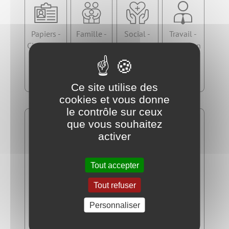
Papiers -
Famille -
Social -
Travail -
Citoyennet
Scolarité
Santé
Formation
é -
Élections
Ce site utilise des
cookies et vous donne
le contrôle sur ceux
que vous souhaitez
activer
Tout accepter
Logement
Transports -
Argent -
Justice
Tout refuser
Mobilité
Impôts -
Consomma
Personnaliser
tion