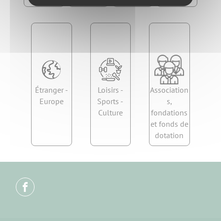
Étranger -
Loisirs -
Association
Europe
Sports -
s,
Culture
fondations
et fonds de
dotation