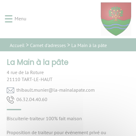
Lien
Lien
Lien
Lien
Panneau de gestion des cookies
d'accès
d'accès
d'accès
d'accès
rapide
rapide
rapide
rapide
Menu
au
au
à
au
menu
contenu
la
pied
principal
recherche
de
Carnet d'adresses
page
Accueil
La Main à la pâte
La Main à la pâte
4 rue de la Roture
21110
TART-LE-HAUT
moc.etapalaniam-al@reinum.tluabiht
06.04.40.23.60
Biscuiterie-traiteur 100% fait maison
Proposition de traiteur pour événement privé ou