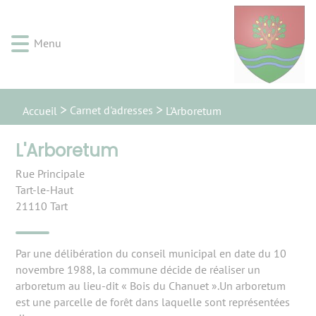
Lien
Lien
Lien
Lien
Panneau de gestion des cookies
d'accès
d'accès
d'accès
d'accès
rapide
rapide
rapide
rapide
Menu
au
au
à
au
menu
contenu
la
pied
principal
recherche
de
page
Carnet d'adresses
Accueil
L'Arboretum
L'Arboretum
Rue Principale
Tart-le-Haut
21110
Tart
Par une délibération du conseil municipal en date du 10
novembre 1988, la commune décide de réaliser un
arboretum au lieu-dit « Bois du Chanuet ».Un arboretum
est une parcelle de forêt dans laquelle sont représentées