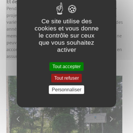
Et depuis ?
Pendant quelques années, l’association donne vie à ce
projet, assure l’entretien du site, introduit de nouvelles
Ce site utilise des
variétés d’arbres et organise des visites. Puis au début des
cookies et vous donne
années 2000, l’association cesse son activité car ses
le contrôle sur ceux
membres actifs, en raison de leur âge et de leur santé, ne
que vous souhaitez
peuvent plus assurer les différentes tâches qu’ils
activer
accomplissaient jusque-là. C’est donc la commune qui en
assure maintenant l’entretien.
Tout accepter
Tout refuser
Personnaliser