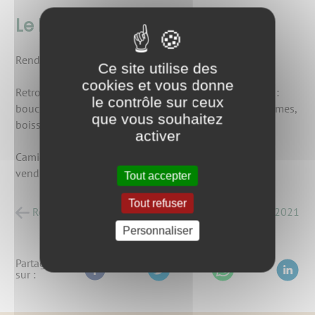
Le Mets Sage des Terroirs
Rendez-vous les vendredis !
Ce site utilise des
cookies et vous donne
Retrouvez une élection de produits de Franche-Comté :
le contrôle sur ceux
boucherie, fromages, crémerie, salaisons, fruits et légumes,
que vous souhaitez
boissons, etc.
activer
Camion itinérant sur Tart l’Abbaye et Tart-le-Haut le
vendredi après-midi.
Tout accepter
Tout refuser
Retour à la liste des actualités
posté le
04/07/2021
Personnaliser
Partagez
sur :