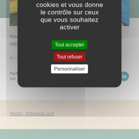
cookies et vous donne
le contrôle sur ceux
que vous souhaitez
activer
Pour tout renseignements, veuillez vous rendre sur le
site du
Relais Petite Enfance
.
Tout accepter
Tout refuser
Retour à l'accueil
Personnaliser
Partagez
sur :
Photo - fr.freepik.com