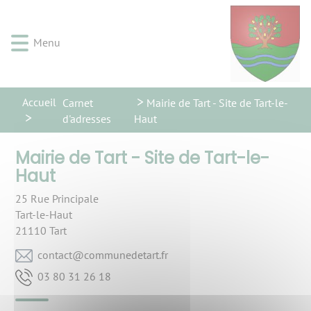
Lien
Lien
Lien
Lien
Panneau de gestion des cookies
d'accès
d'accès
d'accès
d'accès
rapide
rapide
rapide
rapide
Menu
au
au
à
au
menu
contenu
la
pied
principal
recherche
de
Accueil
Carnet
Mairie de Tart - Site de Tart-le-
page
d'adresses
Haut
Mairie de Tart - Site de Tart-le-
Haut
25 Rue Principale
Tart-le-Haut
21110
Tart
rf.tratedenummoc@tcatnoc
81 62 13 08 30