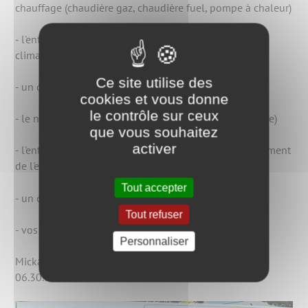
chauffage (chaudière gaz, chaudière fuel, pompe à chaleur)
- l'entretien ou le dépannage de vos systèmes de
climatisation
Ce site utilise des
- un dépannage en plomberie
cookies et vous donne
le contrôle sur ceux
- le nettoyage des réseaux de chauffage (désembouage)
que vous souhaitez
activer
- l'entretien et le dépannage de vos systèmes de traitement
de l'eau
Tout accepter
- un changement de chaudière
Tout refuser
- vos travaux de rénovation
Personnaliser
Mickaël TIXIER, son gérant, est à votre écoute au
06.30.96.70.58