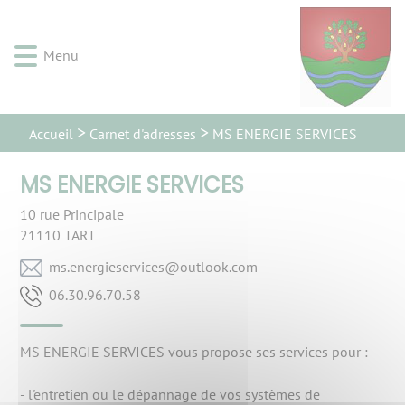
Lien
Lien
Lien
Lien
Panneau de gestion des cookies
d'accès
d'accès
d'accès
d'accès
rapide
rapide
rapide
rapide
Menu
au
au
à
au
menu
contenu
la
pied
principal
recherche
de
Carnet d'adresses
Accueil
MS ENERGIE SERVICES
page
MS ENERGIE SERVICES
10 rue Principale
21110
TART
moc.kooltuo@secivreseigrene.sm
85.07.69.03.60
MS ENERGIE SERVICES vous propose ses services pour :
- l'entretien ou le dépannage de vos systèmes de