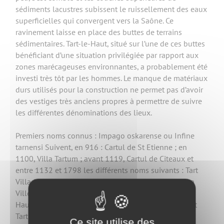
sédiments lacustres subissent le ruissellement des eaux
superficielles qui convergent vers la Saône. Ce
ravinement laisse en place des buttes de terrains
sédimentaires. Tart-le-Haut, situé sur l’une de ces buttes
bénéficiant d’une situation privilégiée par rapport aux
zones marécageuses environnantes, a probablement été
investi très tôt par les hommes. Le manque de matériaux
durs utilisés pour la construction ne permet pas d’avoir
des vestiges très anciens propres à permettre de suivre
les différentes dénominations des lieux.
Premiers noms connus : Impago oskarense ou Infine
tarnensi Suivent, en 916 : Cartul de St Etienne ; en
1100, Villa Tartum ; avant 1119, Cartul de Citeaux et
entre 1132 et 1798 les différents noms suivants : Tart
Villa (1132), Thar (12701), Thar Villa (1287), Thart La
Ville (1298), Tar (1312), Tart La Ville (1324, Thard le
Hault dit Thard La Ville (1710), Tart le Hault (1714) et
Tart Le Haut (1789). Le mot "Tart" dérive du mot tertre
Ce site utilise des