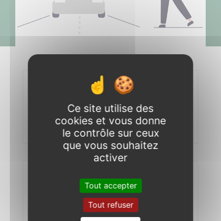
Ce site utilise des
Se déplacer
cookies et vous donne
en Bourgogne-Franche-Comté
le contrôle sur ceux
que vous souhaitez
activer
Tout accepter
Se déplacer
Tout refuser
en Plaine Dijonnaise